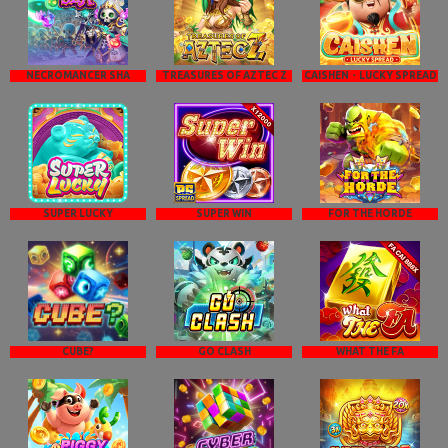
NECROMANCER SHA
TREASURES OF AZTEC Z
CAISHEN・LUCKY SPREAD
SUPER LUCKY
SUPER WIN
FOR THE HORDE
CUBE?
GO CLASH
WHAT THE FA