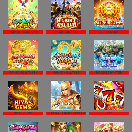
MAHJONG ORIGIN
KNIGHT ARTHUR
SUPER GEMS
MAHJONG WAYS 3+
MAHJONG WAYS 3
HORDE 2 WINTER
HIYAS GEMS
ATHENA・LUCKY SPREAD
777