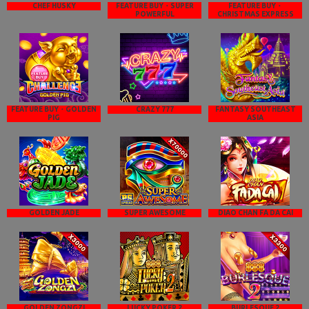
CHEF HUSKY
FEATURE BUY・SUPER
FEATURE BUY・
POWERFUL
CHRISTMAS EXPRESS
FEATURE BUY・GOLDEN
CRAZY 777
FANTASY SOUTHEAST
PIG
ASIA
GOLDEN JADE
SUPER AWESOME
DIAO CHAN FA DA CAI
GOLDEN ZONGZI
LUCKY POKER 2
BURLESQUE 2