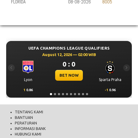
FLORIDA
08-08-2026
8005
UEFA CHAMPIONS LEAGUE QUALIFIERS
August 12, 2026 — 02:00 WIB
0 : 0
Previous
Next
BET NOW
Lyon
Sparta Praha
1
0.86
-1
0.96
TENTANG KAMI
BANTUAN
PERATURAN
INFORMASI BANK
HUBUNGI KAMI