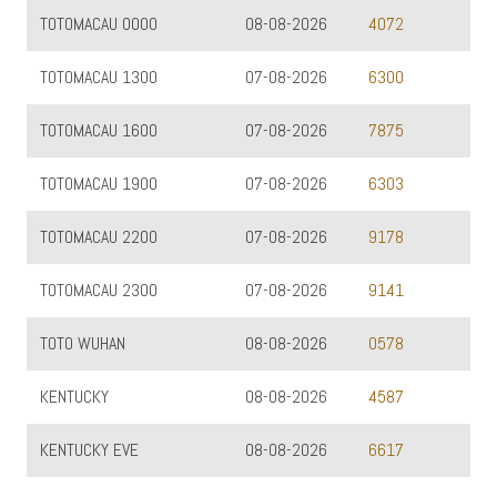
TOTOMACAU 0000
08-08-2026
4072
TOTOMACAU 1300
07-08-2026
6300
TOTOMACAU 1600
07-08-2026
7875
TOTOMACAU 1900
07-08-2026
6303
TOTOMACAU 2200
07-08-2026
9178
TOTOMACAU 2300
07-08-2026
9141
TOTO WUHAN
08-08-2026
0578
KENTUCKY
08-08-2026
4587
KENTUCKY EVE
08-08-2026
6617