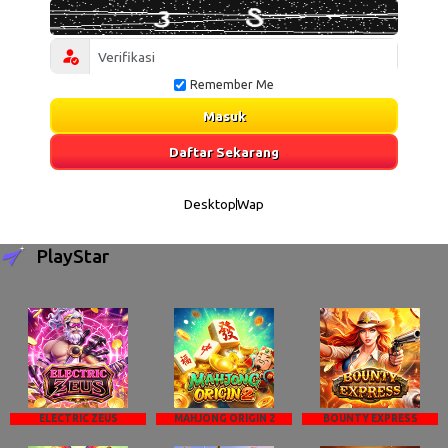
Remember Me
Masuk
Daftar Sekarang
Desktop
Wap
PlayStar
ELECTRIC ZEUS
MAHJONG ORIGIN 2
BOUNTY EXPRESS