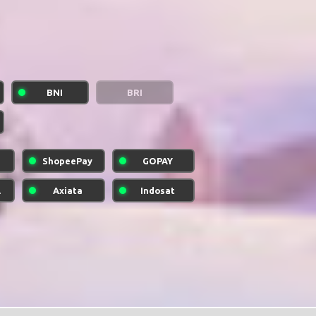
BNI
BRI
ShopeePay
GOPAY
l
Axiata
Indosat
RIVASI
|
PERSETUJUAN COOKIES