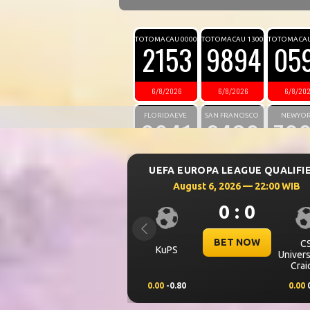
TOTOMACAU 0000
TOTOMACAU 1300
TOTOMACAU
2153
9894
05
6/8/2026
6/8/2026
6/8/20
FLORIDAEVE
SAN FRANCISCO
NEWYO
0941
2438
70
6/8/2026
6/8/2026
6/8/20
UEFA EUROPA LEAGUE QUALIFI
August 7, 2026 — 02:00 WIB
SYDNE
48
0 : 0
Previous
BET NOW
6/8/20
Hear
Benfica
Midlo
2.5
0.80
-2.5
-