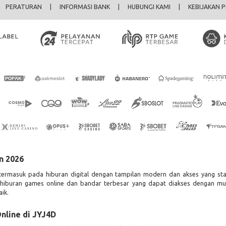
n 2026
ermasuk pada hiburan digital dengan tampilan modern dan akses yang stabi
hiburan games online dan bandar terbesar yang dapat diakses dengan muda
ik.
nline di JYJ4D
an games slot terbaik yang dapat dinikmati kapan saja. JYJ4D tempat ber