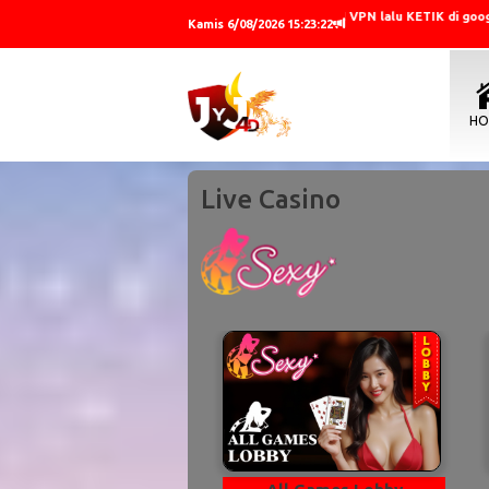
AKTIFKAN VPN lalu KETIK di google JYJ
Kamis 6/08/2026 15:23:23
HO
Live Casino