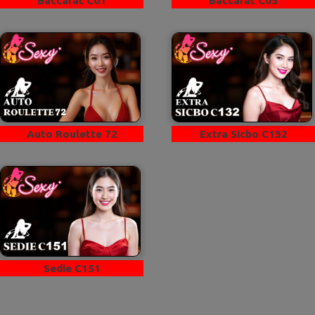
Baccarat C01
Baccarat C05
Auto Roulette 72
Extra Sicbo C132
Sedie C151