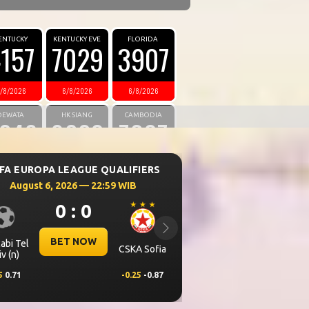
ENTUCKY
KENTUCKY EVE
FLORIDA
157
7029
3907
/8/2026
6/8/2026
6/8/2026
DEWATA
HK SIANG
CAMBODIA
248
9220
7607
/8/2026
6/8/2026
6/8/2026
FA EUROPA LEAGUE QUALIFIERS
August 7, 2026 — 00:00 WIB
ONGKONG
245
0 : 0
Next
BET NOW
Hradec
/8/2026
Besiktas
alove
25
-0.78
0.25
0.62