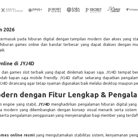
n 2026
ermasuk pada hiburan digital dengan tampilan modern dan akses yang stabi
hiburan games online dan bandar terbesar yang dapat diakses dengan muda
ik.
nline di JYJ4D
an games slot terbaik yang dapat dinikmati kapan saja. JYJ4D tempat ber
 mudah kapan saja mobile friendly. JYJ4D daftar sekarang dapatkan penga
 JYJ4D dirancang agar tetap nyaman digunakan baik melalui desktop maupun p
odern dengan Fitur Lengkap & Pengala
m engine yang stabil,
JYJ4D
menghadirkan pengalaman hiburan digital yang 
 modern yang dikembangkan dengan konsep visual menarik serta sistem y
serta pengalaman penggunaan yang menyenangkan bagi member yang terdaft