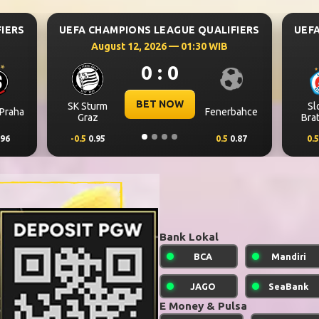
26
7/8/2026
7/8/2026
7/8/2026
7/8/2026
7
FIERS
E-FOOTBALL F24 ELITE CLUB FRIENDLY
E
August 7, 2026 — 18:15 WIB
Y
GARUDA
SINGAPORE
MALAYSIA
PAKONG
H
58
5824
0715
4549
8203
3
1 : 0
BET NOW
e-
Saint-
26
7/8/2026
5/8/2026
6/8/2026
e-Newcastle
6/8/2026
6
Manchester
oise
United
e-Ar
City
5
1.00
0.75
0.64
-0.75
-0.88
0.
Bank Lokal
BCA
Mandiri
JAGO
SeaBank