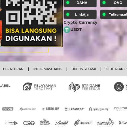
E Money & Pulsa
DANA
OVO
LinkAja
Telkomse
Crypto Currency
USDT
PERATURAN
|
INFORMASI BANK
|
HUBUNGI KAMI
|
KEBIJAKAN P