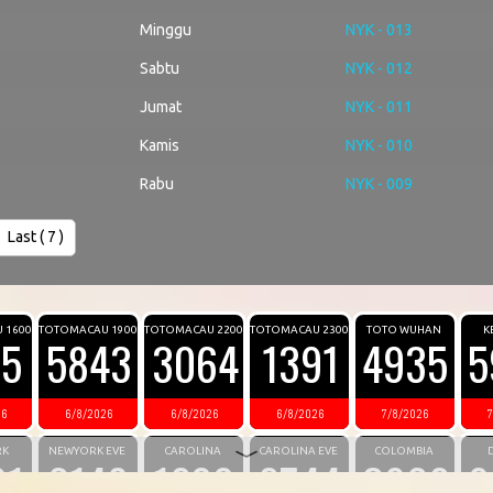
Minggu
NYK - 013
Sabtu
NYK - 012
Jumat
NYK - 011
Kamis
NYK - 010
Rabu
NYK - 009
Last ( 7 )
 1600
TOTOMACAU 1900
TOTOMACAU 2200
TOTOMACAU 2300
TOTO WUHAN
K
75
5843
3064
1391
4935
5
26
6/8/2026
6/8/2026
6/8/2026
7/8/2026
7
RK
NEWYORK EVE
CAROLINA
CAROLINA EVE
COLOMBIA
91
6148
1200
2544
3962
9