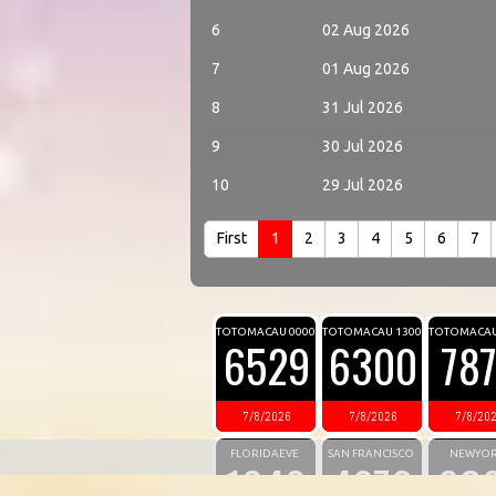
6
02 Aug 2026
7
01 Aug 2026
8
31 Jul 2026
9
30 Jul 2026
10
29 Jul 2026
First
1
2
3
4
5
6
7
TOTOMACAU 0000
TOTOMACAU 1300
TOTOMACAU
6529
6300
78
7/8/2026
7/8/2026
7/8/20
FLORIDAEVE
SAN FRANCISCO
NEWYO
1048
4876
83