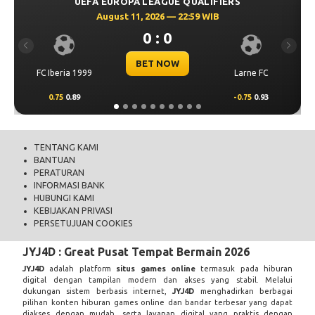
ROPA LEAGUE QUALIFIERS
SPA
st 11, 2026 — 22:59 WIB
August 16,
0 : 0
Previous
Next
BET NOW
B
Larne FC
Sevilla
-0.75
0.93
0.25
0.95
TENTANG KAMI
BANTUAN
PERATURAN
INFORMASI BANK
HUBUNGI KAMI
KEBIJAKAN PRIVASI
PERSETUJUAN COOKIES
JYJ4D : Great Pusat Tempat Bermain 2026
JYJ4D
adalah platform
situs games online
termasuk pada hiburan
digital dengan tampilan modern dan akses yang stabil. Melalui
dukungan sistem berbasis internet,
JYJ4D
menghadirkan berbagai
pilihan konten hiburan games online dan bandar terbesar yang dapat
diakses dengan mudah, serta layanan digital yang praktis dengan