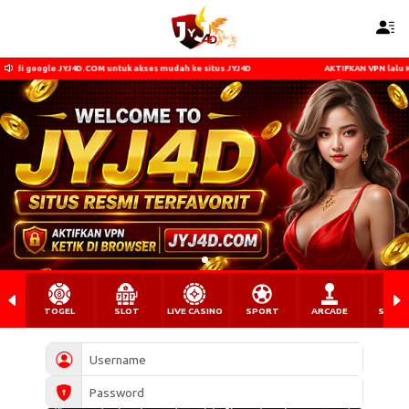
gle JYJ4D.COM untuk akses mudah ke situs JYJ4D
AKTIFKAN VPN lalu KETIK di go
TOGEL
SLOT
LIVE CASINO
SPORT
ARCADE
SABU