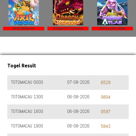
Axie Universe
Dragon's Treasure
Oni Cosmic Atlas
Togel Result
FLORIDAEVE
06-08-2026
0941
SAN FRANCISCO
07-08-2026
4876
NEWYORK
06-08-2026
7082
NEWYORK EVE
06-08-2026
8549