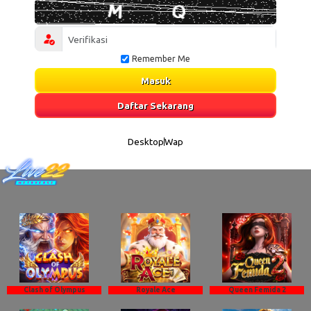
Remember Me
Masuk
Daftar Sekarang
Desktop
Wap
Clash of Olympus
Royale Ace
Queen Femida 2