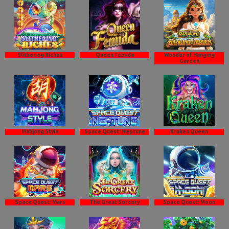
Slithering Riches
Queen Femida
Wonder of Hanging
Garden
Mahjong Style
Space Quest: Neptune
Kraken Queen
Space Quest: Mars
The Great Sorcery
Space Quest: Moon