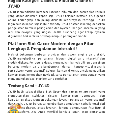
Ragam Kategori Games & Hiburan Online di
JYJ4D
JYJ4D
menyediakan beragam kategori hiburan dan games slot terbaik
yang dapat dinikmati kapan saja. JYJ4D tempat bermain situs games
online terlengkap dan paling diminati kepercayaan tertinggi. JYJ4D
login mudah kapan saja mobile friendly. JYJ4D daftar sekarang dapatkan
pengalaman bermain paling aman dan nyaman. Dengan antarmuka yang
rapi dan navigasi yang ringan, JYJ4D dirancang agar tetap nyaman
digunakan baik melalui desktop maupun perangkat mobile.
Platform Slot Gacor Modern dengan Fitur
Lengkap & Pengalaman Interaktif
Melalui dukungan berbagai provider dan sistem engine yang stabil,
JYJ4D
menghadirkan pengalaman hiburan digital yang interaktif dan
mudah diakses. Pengguna dapat menemukan banyak pilihan permainan
bertema modern yang dikembangkan dengan konsep visual menarik
serta sistem yang responsif. Seluruh konten dikemas untuk memberikan
kenyamanan, kemudahan navigasi, serta pengalaman penggunaan yang
menyenangkan bagi member yang terdaftar.
Tentang Kami – JYJ4D
JYJ4D
hadir sebagai
Situs Slot Gacor dan games online resmi
yang
mengutamakan stabilitas sistem, kenyamanan pengguna, dan
kemudahan akses. Dengan dukungan layanan pelanggan yang responsif
dan ramah, JYJ4D berupaya memberikan pengalaman terbaik mulai dari
proses pendaftaran, akses layanan, hingga penggunaan fitur-fitur di
dalam platform. Jika Anda memiliki kendala, saran, atau pertanyaan