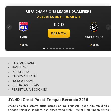
UEFA CHAMPIONS LEAGUE QUALIFIERS
August 12, 2026 — 02:00 WIB
0 : 0
Previous
Ne
BET NOW
Lyon
Sparta Praha
1
0.86
-1
0.96
TENTANG KAMI
BANTUAN
PERATURAN
INFORMASI BANK
HUBUNGI KAMI
KEBIJAKAN PRIVASI
PERSETUJUAN COOKIES
JYJ4D : Great Pusat Tempat Bermain 2026
JYJ4D
adalah platform
situs games online
termasuk pada hiburan digital
dengan tampilan modern dan akses yang stabil. Melalui dukungan sistem