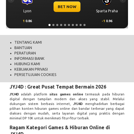
Previous
Next
BET NOW
BET
Sparta Praha
SK Sturm Graz
-1
0.96
-0.5
0.95
TENTANG KAMI
BANTUAN
PERATURAN
INFORMASI BANK
HUBUNGI KAMI
KEBIJAKAN PRIVASI
PERSETUJUAN COOKIES
JYJ4D : Great Pusat Tempat Bermain 2026
JYJ4D
adalah platform
situs games online
termasuk pada hiburan
digital dengan tampilan modern dan akses yang stabil. Melalui
dukungan sistem berbasis internet,
JYJ4D
menghadirkan berbagai
pilihan konten hiburan games online dan bandar terbesar yang dapat
diakses dengan mudah, serta layanan digital yang praktis dengan
minimal DP 10K untuk menikmati fitur-fitur terbaik.
Ragam Kategori Games & Hiburan Online di