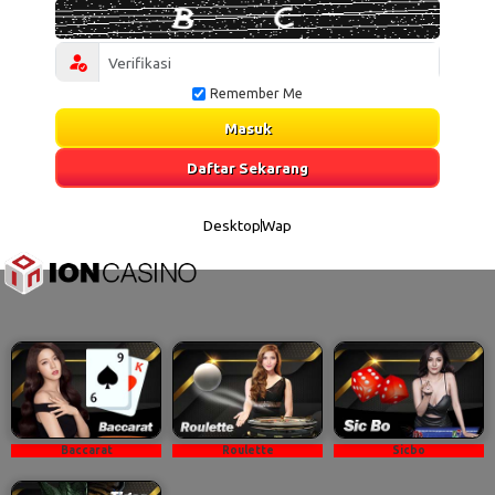
Remember Me
Masuk
Daftar Sekarang
Desktop
Wap
Baccarat
Roulette
Sicbo