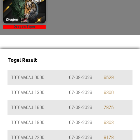
Dragon Tiger
Togel Result
TOTOMACAU 0000
07-08-2026
6529
TOTOMACAU 1300
07-08-2026
6300
TOTOMACAU 1600
07-08-2026
7875
TOTOMACAU 1900
07-08-2026
6303
TOTOMACAU 2200
07-08-2026
9178