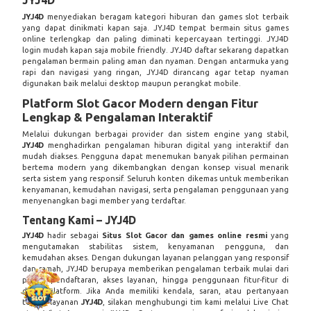
JYJ4D
JYJ4D
menyediakan beragam kategori hiburan dan games slot terbaik
yang dapat dinikmati kapan saja. JYJ4D tempat bermain situs games
online terlengkap dan paling diminati kepercayaan tertinggi. JYJ4D
login mudah kapan saja mobile friendly. JYJ4D daftar sekarang dapatkan
pengalaman bermain paling aman dan nyaman. Dengan antarmuka yang
rapi dan navigasi yang ringan, JYJ4D dirancang agar tetap nyaman
digunakan baik melalui desktop maupun perangkat mobile.
Platform Slot Gacor Modern dengan Fitur
Lengkap & Pengalaman Interaktif
Melalui dukungan berbagai provider dan sistem engine yang stabil,
JYJ4D
menghadirkan pengalaman hiburan digital yang interaktif dan
mudah diakses. Pengguna dapat menemukan banyak pilihan permainan
bertema modern yang dikembangkan dengan konsep visual menarik
serta sistem yang responsif. Seluruh konten dikemas untuk memberikan
kenyamanan, kemudahan navigasi, serta pengalaman penggunaan yang
menyenangkan bagi member yang terdaftar.
Tentang Kami – JYJ4D
JYJ4D
hadir sebagai
Situs Slot Gacor dan games online resmi
yang
mengutamakan stabilitas sistem, kenyamanan pengguna, dan
kemudahan akses. Dengan dukungan layanan pelanggan yang responsif
dan ramah, JYJ4D berupaya memberikan pengalaman terbaik mulai dari
proses pendaftaran, akses layanan, hingga penggunaan fitur-fitur di
dalam platform. Jika Anda memiliki kendala, saran, atau pertanyaan
terkait layanan
JYJ4D
, silakan menghubungi tim kami melalui
Live Chat