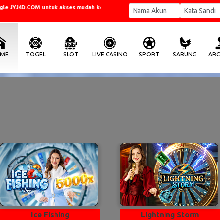
4D.COM untuk akses mudah ke situs JYJ4D
AKTIFKAN VPN lalu KETI
ME
TOGEL
SLOT
LIVE CASINO
SPORT
SABUNG
ARC
Ice Fishing
Lightning Storm