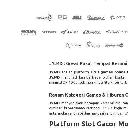
JYJ4D : Great Pusat Tempat Bermai
JYJ4D
adalah platform
situs games online
t
JYJ4D
menghadirkan berbagai pilihan konten 
minimal DP 10K untuk menikmati fitur-fitur terba
Ragam Kategori Games & Hiburan O
JYJ4D
menyediakan beragam kategori hiburan d
diminati kepercayaan tertinggi. JYJ4D login
antarmuka yang rapi dan navigasi yang ringan,
Platform Slot Gacor M