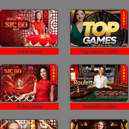
Super Sicbo
Top Games Lobby
Sicbo Lobby
Roulette Lobby