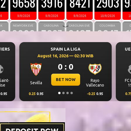
12
9658
3916
8421
2903
9
26
9/8/2026
9/8/2026
9/8/2026
10/8/2026
1
RK
NEWYORK EVE
CAROLINA
CAROLINA EVE
COLOMBIA
73
8889
5297
0435
9647
1
26
10/8/2026
10/8/2026
10/8/2026
10/8/2026
1
IERS
UEFA CHAMPIONS LEAGUE QUALIFIERS
UEF
August 12, 2026 — 00:00 WIB
Y
GARUDA
SINGAPORE
MALAYSIA
PAKONG
H
82
8240
7137
8548
7219
8
0 : 0
BET NOW
26
9/8/2026
Kauno
9/8/2026
9/8/2026
Dinamo
9/8/2026
9
 Sofia
Zalgiris
Zagreb
Nij
0.94
-1.25
1.00
1.25
0.88
0.0