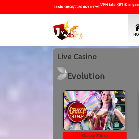
AKTIFKAN VPN lalu KETIK di google JYJ
Senin 10/08/2026 06:14:18
HO
Live Casino
Evolution
Crazy Time