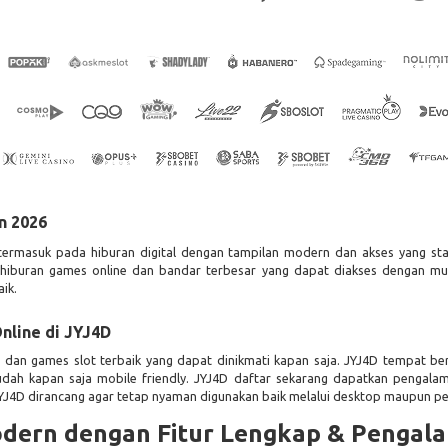
n 2026
ermasuk pada hiburan digital dengan tampilan modern dan akses yang stabi
hiburan games online dan bandar terbesar yang dapat diakses dengan muda
ik.
nline di JYJ4D
an games slot terbaik yang dapat dinikmati kapan saja. JYJ4D tempat ber
 mudah kapan saja mobile friendly. JYJ4D daftar sekarang dapatkan penga
 JYJ4D dirancang agar tetap nyaman digunakan baik melalui desktop maupun p
odern dengan Fitur Lengkap & Pengala