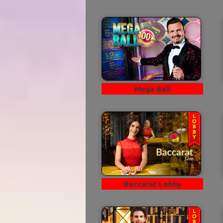
Mega Ball
Baccarat Lobby