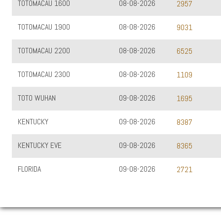
TOTOMACAU 1600
08-08-2026
2957
TOTOMACAU 1900
08-08-2026
9031
TOTOMACAU 2200
08-08-2026
6525
TOTOMACAU 2300
08-08-2026
1109
TOTO WUHAN
09-08-2026
1695
KENTUCKY
09-08-2026
8387
KENTUCKY EVE
09-08-2026
8365
FLORIDA
09-08-2026
2721