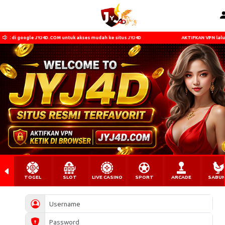
 di google JYJ4D.COM untuk akses mudah ke situs JYJ4D
AKTIFKAN VPN lalu KET
TOGEL
SLOT
LIVE CASINO
SPORT
ARCADE
SABU