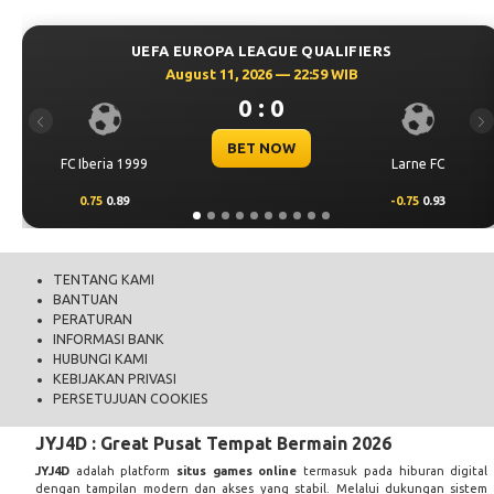
PA LEAGUE QUALIFIERS
UEFA CHAMPIO
11, 2026 — 22:59 WIB
August 11
0 : 0
Previous
Ne
BET NOW
Larne FC
Bodo Glimt
-0.75
0.93
0.75
0.77
TENTANG KAMI
BANTUAN
PERATURAN
INFORMASI BANK
HUBUNGI KAMI
KEBIJAKAN PRIVASI
PERSETUJUAN COOKIES
JYJ4D : Great Pusat Tempat Bermain 2026
JYJ4D
adalah platform
situs games online
termasuk pada hiburan digital
dengan tampilan modern dan akses yang stabil. Melalui dukungan sistem