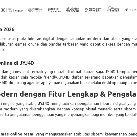
n 2026
ermasuk pada hiburan digital dengan tampilan modern dan akses yang stabi
hiburan games online dan bandar terbesar yang dapat diakses dengan muda
ik.
nline di JYJ4D
an games slot terbaik yang dapat dinikmati kapan saja. JYJ4D tempat ber
 mudah kapan saja mobile friendly. JYJ4D daftar sekarang dapatkan penga
 JYJ4D dirancang agar tetap nyaman digunakan baik melalui desktop maupun p
odern dengan Fitur Lengkap & Pengala
m engine yang stabil,
JYJ4D
menghadirkan pengalaman hiburan digital yang 
 modern yang dikembangkan dengan konsep visual menarik serta sistem y
serta pengalaman penggunaan yang menyenangkan bagi member yang terdaft