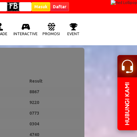
TIK di google JYJ4D.COM untuk akses mudah ke situs JYJ4D
Masuk
Daftar
ADE
INTERACTIVE
PROMOSI
EVENT
Result
8867
9220
0773
0304
4740