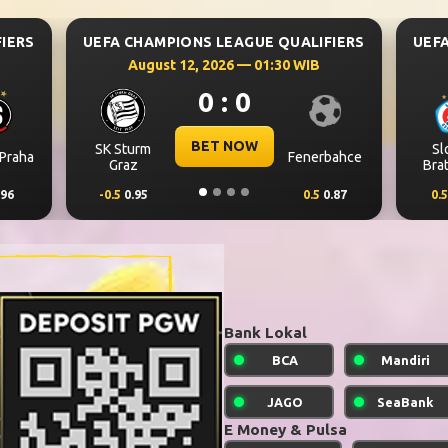
26
7/8/2026
7/8/2026
7/8/2026
7/8/2026
7
IFIERS
E-FOOTBALL F24 INTERNATIONAL
FRIENDLY
B
Y
GARUDA
SINGAPORE
MALAYSIA
PAKONG
H
58
5824
0715
4549
8203
3
August 7, 2026 — 15:45 WIB
2 : 2
26
n Saint-
7/8/2026
5/8/2026
6/8/2026
6/8/2026
6
lloise
BET NOW
e-Poland
e-Finland
e-
75
1.00
0.00
0.20
0.00
-0.44
0
Bank Lokal
BCA
Mandiri
JAGO
SeaBank