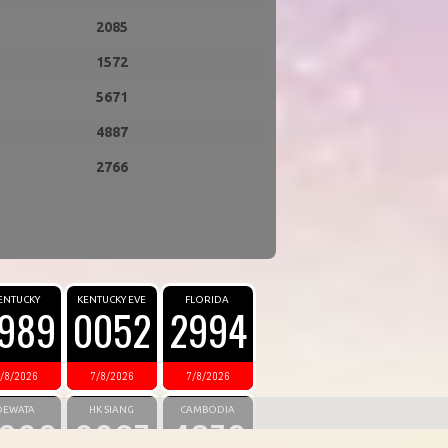
2085
1572
5671
4887
2766
ENTUCKY
KENTUCKY EVE
FLORIDA
989
0052
2994
/8/2026
7/8/2026
7/8/2026
DEWATA
HK SIANG
CAMBODIA
082
8867
4372