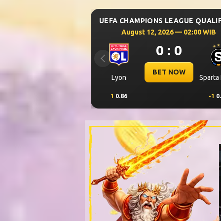
7/8/2026
7/8/2026
7/8/20
UEFA CHAMPIONS LEAGUE QUAL
August 11, 2026 — 22:59 WI
SYDNE
01
0 : 0
Previous
BET NOW
7/8/20
Unio
Bodo Glimt
Gi
0.75
0.82
-0.