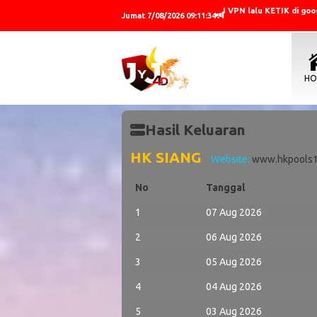
AKTIFKAN VPN lalu KETIK di google J
Jumat 7/08/2026 09:11:35
HO
Hasil Keluaran
HK SIANG
Website:
www.hkpools
No
Tanggal
1
07 Aug 2026
2
06 Aug 2026
3
05 Aug 2026
4
04 Aug 2026
5
03 Aug 2026