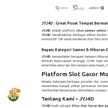
JYJ4D : Great Pusat Tempat Bermai
JYJ4D
adalah platform
situs games online
t
JYJ4D
menghadirkan berbagai pilihan konten 
minimal DP 10K untuk menikmati fitur-fitur terba
Ragam Kategori Games & Hiburan O
JYJ4D
menyediakan beragam kategori hiburan d
diminati kepercayaan tertinggi. JYJ4D login
antarmuka yang rapi dan navigasi yang ringan,
Platform Slot Gacor M
Melalui dukungan berbagai provider dan siste
menemukan banyak pilihan permainan bertema
memberikan kenyamanan, kemudahan navigasi, 
Tentang Kami – JYJ4D