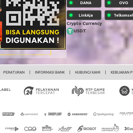
E Money & Pulsa
DANA
OVO
LinkAja
Telkomse
Crypto Currency
USDT
PERATURAN
|
INFORMASI BANK
|
HUBUNGI KAMI
|
KEBIJAKAN P